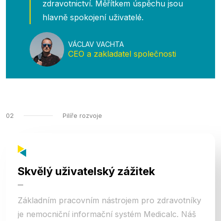
zdravotnictví. Měřítkem úspěchu jsou
hlavně spokojení uživatelé.
VÁCLAV VACHTA
CEO a zakladatel společnosti
02
Pilíře rozvoje
Skvělý uživatelský zážitek
Základním pracovním nástrojem pro zdravotníky
je nemocniční informační systém Medicalc. Náš