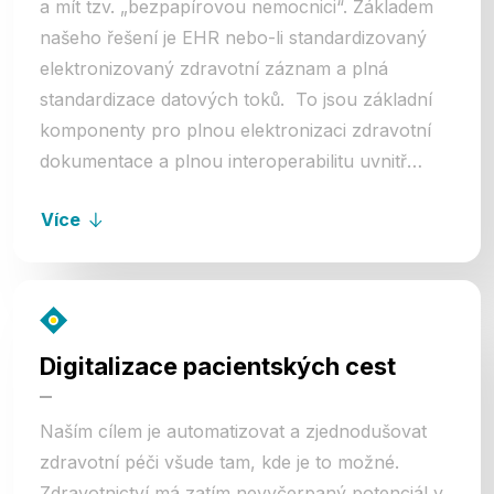
a mít tzv. „bezpapírovou nemocnici“. Základem
našeho řešení je EHR nebo-li standardizovaný
elektronizovaný zdravotní záznam a plná
standardizace datových toků. To jsou základní
komponenty pro plnou elektronizaci zdravotní
dokumentace a plnou interoperabilitu uvnitř
zdravotnického zařízení i mezi jednotlivými
Více
zdravotnickými zařízeními. Zdravotnictví se tak
stane efektivní, bez duplicit a je možné dále se
soustředit na digitalizaci pacientských cest.
Digitalizace pacientských cest
Naším cílem je automatizovat a zjednodušovat
zdravotní péči všude tam, kde je to možné.
Zdravotnictví má zatím nevyčerpaný potenciál v