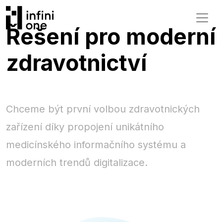
Řešení pro moderní
zdravotnictví
Chceme být první volbou zdravotnických
zařízení díky propojení unikátního
medicínského informačního systému a
moderních trendů digitalizace.