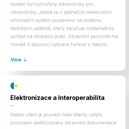
systém byl vytvořený zdravotníky pro
zdravotníky. Jedná se o jedinečný nemocniční
informační systém postavený na systému
klinických událostí, který zaručuje systematický
pohled na klinickou práci. Zdravotní personál má
rovněž k dispozici vybrané funkce v nativní
mobilní aplikaci. Hlavním cílem je, aby
Více
jednoduché úkony mohl zdravotník provést u
lůžka nebo kdekoli mimo ordinaci. Zdravotní
aplikaci má rovněž k dispozici pacient, což
zjednodušuje jeho přístup ke zdravotní péči a
lepší zapojení do péče v rámci stanovené
Elektronizace a Interoperabilita
diagnozy nebo prevence.
Naším cílem je provést naše klienty celým
procesem elektronizace zdravotní dokumentace